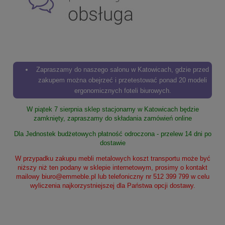
Zapraszamy do naszego salonu w Katowicach, gdzie przed
zakupem można obejrzeć i przetestować ponad 20 modeli
ergonomicznych foteli biurowych.
W piątek 7 sierpnia sklep stacjonarny w Katowicach będzie
zamknięty, zapraszamy do składania zamówień online
Dla Jednostek budżetowych płatność odroczona - przelew 14 dni po
dostawie
W przypadku zakupu mebli metalowych koszt transportu może być
niższy niż ten podany w sklepie internetowym, prosimy o kontakt
mailowy
biuro@emmeble.pl
lub telefoniczny nr 512 399 799 w celu
wyliczenia najkorzystniejszej dla Państwa opcji dostawy.