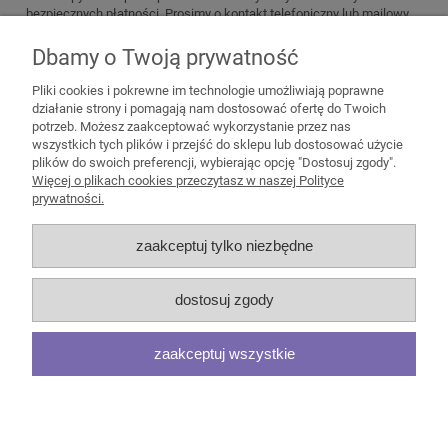
bezpiecznych płatności. Prosimy o kontakt telefoniczny lub mailowy
przed zamówieniem aby omówić i wybrać najlepszy sposób dostawy.
Dbamy o Twoją prywatność
Zadzwoń lub napisz do nas! Tel. 512 399 799 lub biuro@emmeble.pl
Pliki cookies i pokrewne im technologie umożliwiają poprawne
działanie strony i pomagają nam dostosować ofertę do Twoich
potrzeb. Możesz zaakceptować wykorzystanie przez nas
wszystkich tych plików i przejść do sklepu lub dostosować użycie
plików do swoich preferencji, wybierając opcję "Dostosuj zgody".
Pomoc
Więcej o plikach cookies przeczytasz w naszej Polityce
prywatności.
Moje konto
zaakceptuj tylko niezbędne
Płatności i dostawa
dostosuj zgody
Informacje
zaakceptuj wszystkie
O nas
pokaż pełną wersję strony