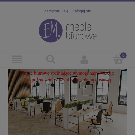
Zarejestruj się
Zaloguj się
Fotele
biurowe spełniające wymogi najnowszego
Cert
Rozporządzenia z szybką i bezpłatną dostawą