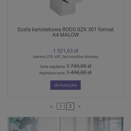
Szafa kartotekowa RODO SZK 301 format
A4 MALOW
1 521,63 zł
zawiera 23% VAT, bez kosztów dostawy
1 749,00 zł
Cena regularna:
1 498,00 zł
Najniższa cena:
do koszyka
«
1
2
»