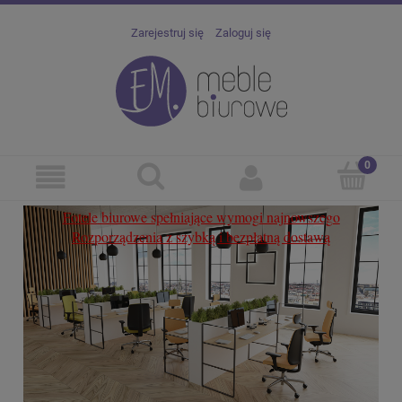
Zarejestruj się
Zaloguj się
Fotele
biurowe spełniające wymogi najnowszego
Cert
Rozporządzenia z szybką i bezpłatną dostawą