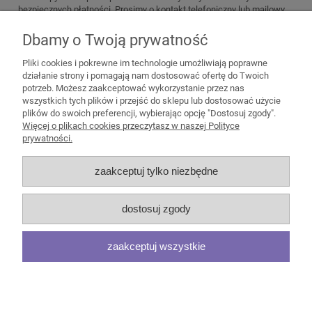
bezpiecznych płatności. Prosimy o kontakt telefoniczny lub mailowy
przed zamówieniem aby omówić i wybrać najlepszy sposób dostawy.
Dbamy o Twoją prywatność
Zadzwoń lub napisz do nas! Tel. 512 399 799 lub biuro@emmeble.pl
Pliki cookies i pokrewne im technologie umożliwiają poprawne
działanie strony i pomagają nam dostosować ofertę do Twoich
potrzeb. Możesz zaakceptować wykorzystanie przez nas
wszystkich tych plików i przejść do sklepu lub dostosować użycie
plików do swoich preferencji, wybierając opcję "Dostosuj zgody".
Pomoc
Więcej o plikach cookies przeczytasz w naszej Polityce
prywatności.
Moje konto
zaakceptuj tylko niezbędne
Płatności i dostawa
dostosuj zgody
Informacje
zaakceptuj wszystkie
O nas
pokaż pełną wersję strony