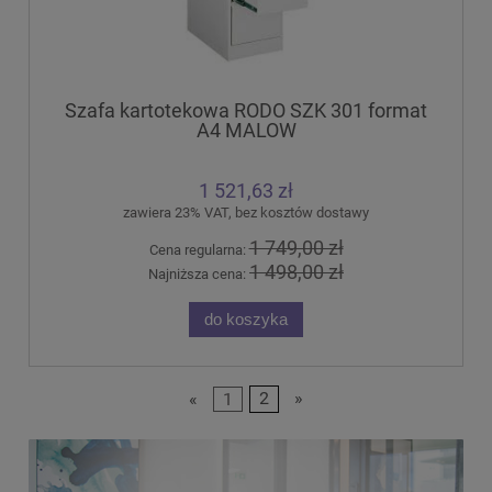
Szafa kartotekowa RODO SZK 301 format
A4 MALOW
1 521,63 zł
zawiera 23% VAT, bez kosztów dostawy
1 749,00 zł
Cena regularna:
1 498,00 zł
Najniższa cena:
do koszyka
«
1
2
»