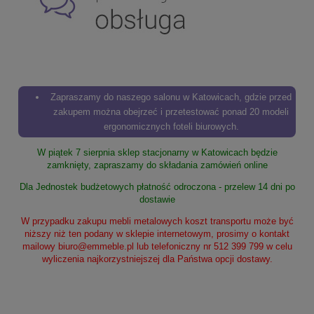
Zapraszamy do naszego salonu w Katowicach, gdzie przed
zakupem można obejrzeć i przetestować ponad 20 modeli
ergonomicznych foteli biurowych.
W piątek 7 sierpnia sklep stacjonarny w Katowicach będzie
zamknięty, zapraszamy do składania zamówień online
Dla Jednostek budżetowych płatność odroczona - przelew 14 dni po
dostawie
W przypadku zakupu mebli metalowych koszt transportu może być
niższy niż ten podany w sklepie internetowym, prosimy o kontakt
mailowy
biuro@emmeble.pl
lub telefoniczny nr 512 399 799 w celu
wyliczenia najkorzystniejszej dla Państwa opcji dostawy.