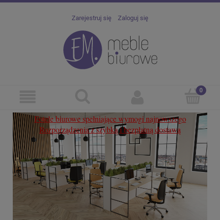
Zarejestruj się
Zaloguj się
Fotele
biurowe spełniające wymogi najnowszego
Cert
Rozporządzenia z szybką i bezpłatną dostawą