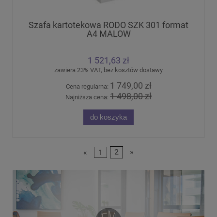
Szafa kartotekowa RODO SZK 301 format
A4 MALOW
1 521,63 zł
zawiera 23% VAT, bez kosztów dostawy
1 749,00 zł
Cena regularna:
1 498,00 zł
Najniższa cena:
do koszyka
«
1
2
»