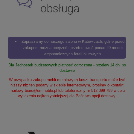
Zapraszamy do naszego salonu w Katowicach, gdzie przed
zakupem można obejrzeć i przetestować ponad 20 modeli
ergonomicznych foteli biurowych.
Dla Jednostek budżetowych płatność odroczona - przelew 14 dni po
dostawie
W przypadku zakupu mebli metalowych koszt transportu może być
niższy niż ten podany w sklepie internetowym, prosimy o kontakt
mailowy
biuro@emmeble.pl
lub telefoniczny nr 512 399 799 w celu
wyliczenia najkorzystniejszej dla Państwa opcji dostawy.