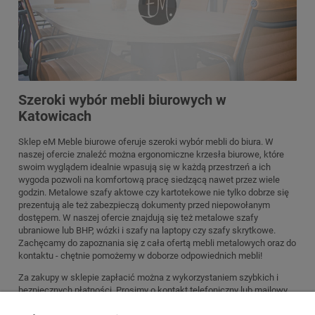
Szeroki wybór mebli biurowych w
Katowicach
Sklep eM Meble biurowe oferuje szeroki wybór mebli do biura. W
naszej ofercie znaleźć można ergonomiczne krzesła biurowe, które
swoim wyglądem idealnie wpasują się w każdą przestrzeń a ich
wygoda pozwoli na komfortową pracę siedzącą nawet przez wiele
godzin. Metalowe szafy aktowe czy kartotekowe nie tylko dobrze się
prezentują ale też zabezpieczą dokumenty przed niepowołanym
dostępem. W naszej ofercie znajdują się też metalowe szafy
ubraniowe lub BHP, wózki i szafy na laptopy czy szafy skrytkowe.
Zachęcamy do zapoznania się z cała ofertą mebli metalowych oraz do
kontaktu - chętnie pomożemy w doborze odpowiednich mebli!
Za zakupy w sklepie zapłacić można z wykorzystaniem szybkich i
bezpiecznych płatności. Prosimy o kontakt telefoniczny lub mailowy
przed zamówieniem aby omówić i wybrać najlepszy sposób dostawy.