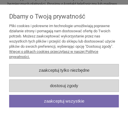
bezpiecznych płatności. Prosimy o kontakt telefoniczny lub mailowy
przed zamówieniem aby omówić i wybrać najlepszy sposób dostawy.
Dbamy o Twoją prywatność
Zadzwoń lub napisz do nas! Tel. 512 399 799 lub biuro@emmeble.pl
Pliki cookies i pokrewne im technologie umożliwiają poprawne
działanie strony i pomagają nam dostosować ofertę do Twoich
potrzeb. Możesz zaakceptować wykorzystanie przez nas
wszystkich tych plików i przejść do sklepu lub dostosować użycie
plików do swoich preferencji, wybierając opcję "Dostosuj zgody".
Pomoc
Więcej o plikach cookies przeczytasz w naszej Polityce
prywatności.
Moje konto
zaakceptuj tylko niezbędne
Płatności i dostawa
dostosuj zgody
Informacje
zaakceptuj wszystkie
O nas
pokaż pełną wersję strony