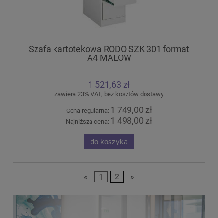
Szafa kartotekowa RODO SZK 301 format
A4 MALOW
1 521,63 zł
zawiera 23% VAT, bez kosztów dostawy
1 749,00 zł
Cena regularna:
1 498,00 zł
Najniższa cena:
do koszyka
«
1
2
»