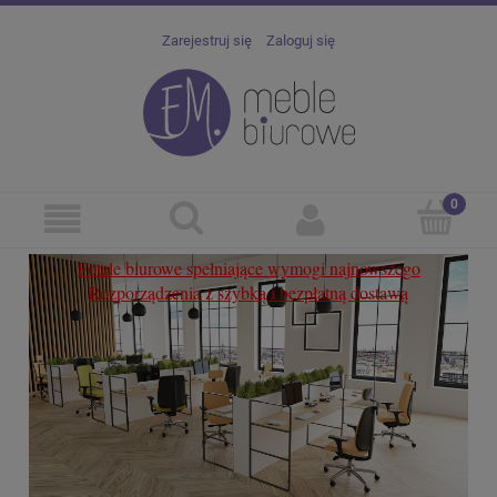
Zarejestruj się
Zaloguj się
Fotele
biurowe spełniające wymogi najnowszego
Cert
Rozporządzenia z szybką i bezpłatną dostawą