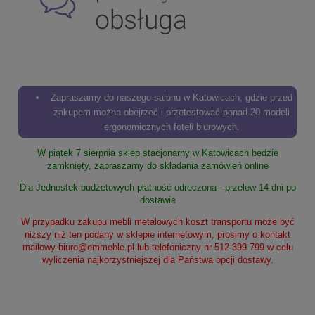
Zapraszamy do naszego salonu w Katowicach, gdzie przed
zakupem można obejrzeć i przetestować ponad 20 modeli
ergonomicznych foteli biurowych.
W piątek 7 sierpnia sklep stacjonarny w Katowicach będzie
zamknięty, zapraszamy do składania zamówień online
Dla Jednostek budżetowych płatność odroczona - przelew 14 dni po
dostawie
W przypadku zakupu mebli metalowych koszt transportu może być
niższy niż ten podany w sklepie internetowym, prosimy o kontakt
mailowy
biuro@emmeble.pl
lub telefoniczny nr 512 399 799 w celu
wyliczenia najkorzystniejszej dla Państwa opcji dostawy.