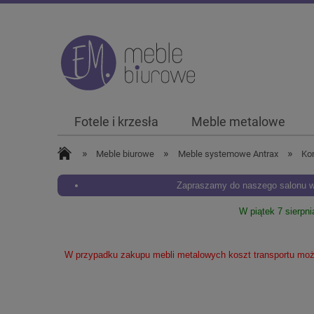
Fotele i krzesła
Meble metalowe
»
»
»
Meble biurowe
Meble systemowe Antrax
Ko
Zapraszamy do naszego salonu w 
W piątek 7 sierpn
W przypadku zakupu mebli metalowych koszt transportu może