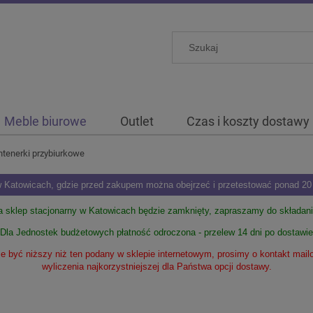
Meble biurowe
Outlet
Czas i koszty dostawy
ntenerki przybiurkowe
Katowicach, gdzie przed zakupem można obejrzeć i przetestować ponad 20 m
ia sklep stacjonarny w Katowicach będzie zamknięty, zapraszamy do składan
Dla Jednostek budżetowych płatność odroczona - przelew 14 dni po dostawie
 być niższy niż ten podany w sklepie internetowym, prosimy o kontakt mai
wyliczenia najkorzystniejszej dla Państwa opcji dostawy.