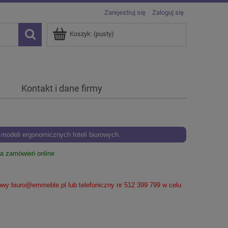
Zarejestruj się
Zaloguj się
Koszyk:
(pusty)
Kontakt i dane firmy
odeli ergonomicznych foteli biurowych.
ia zamówień online
lowy
biuro@emmeble.pl
lub telefoniczny nr 512 399 799 w celu