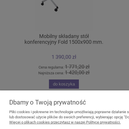
Mobilny składany stół
Szafa 
konferencyjny Fold 1500x900 mm.
1 390,00 zł
1 771,20 zł
Cena regularna:
Cena 
1 420,00 zł
Najniższa cena:
Najni
do koszyka
Dbamy o Twoją prywatność
Pliki cookies i pokrewne im technologie umożliwiają poprawne działanie
lub dostosować użycie plików do swoich preferencji, wybierając opcję "Do
Więcej o plikach cookies przeczytasz w naszej Polityce prywatności.
Pomoc
Moje konto