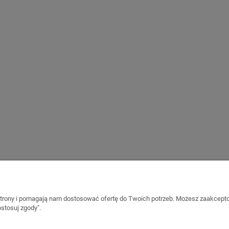
gospodarcza MSU 80
Szafa aktowa metalowa SBM 
MALOW
MALOW
1 378,95 zł
3 158,10 zł
1 585,00 zł
3 630,00 zł
regularna:
Cena regularna:
1 709,70 zł
3 111,00 zł
ższa cena:
Najniższa cena:
do koszyka
do koszyka
 strony i pomagają nam dostosować ofertę do Twoich potrzeb. Możesz zaakcepto
stosuj zgody".
Płatności i dostawa
Informacje