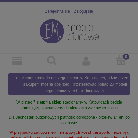
Zarejestruj się
Zaloguj się
Zapraszamy do naszego salonu w Katowicach, gdzie przed
zakupem można obejrzeć i przetestować ponad 20 modeli
ergonomicznych foteli biurowych.
W piątek 7 sierpnia sklep stacjonarny w Katowicach będzie
zamknięty, zapraszamy do składania zamówień online
Dla Jednostek budżetowych płatność odroczona - przelew 14 dni po
dostawie
W przypadku zakupu mebli metalowych koszt transportu może być
niższy niż ten podany w sklepie internetowym, prosimy o kontakt