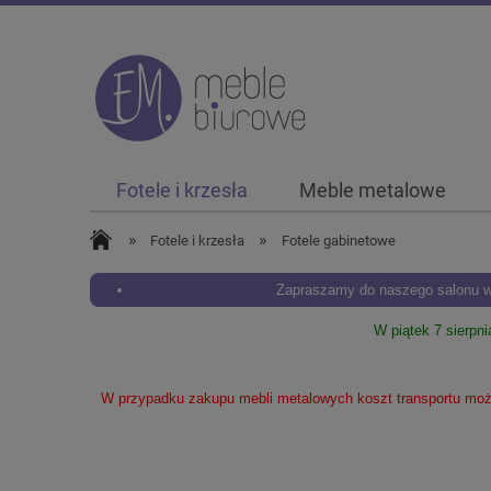
Fotele i krzesła
Meble metalowe
»
»
Fotele i krzesła
Fotele gabinetowe
Zapraszamy do naszego salonu w 
W piątek 7 sierpn
W przypadku zakupu mebli metalowych koszt transportu może