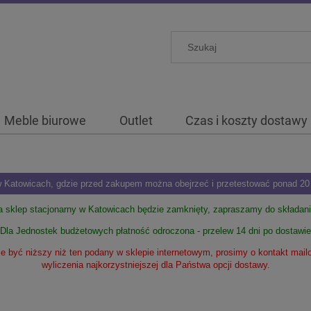
Meble biurowe
Outlet
Czas i koszty dostawy
Katowicach, gdzie przed zakupem można obejrzeć i przetestować ponad 20 m
ia sklep stacjonarny w Katowicach będzie zamknięty, zapraszamy do składan
Dla Jednostek budżetowych płatność odroczona - przelew 14 dni po dostawie
 być niższy niż ten podany w sklepie internetowym, prosimy o kontakt mai
wyliczenia najkorzystniejszej dla Państwa opcji dostawy.