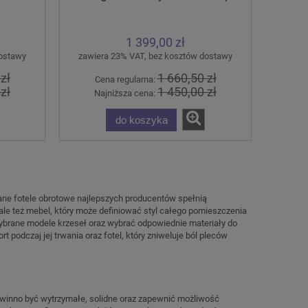
1 399,00 zł
dostawy
zawiera 23% VAT, bez kosztów dostawy
zł
1 660,50 zł
Cena regularna:
zł
1 450,00 zł
Najniższa cena:
do koszyka
ane fotele obrotowe najlepszych producentów spełnią
ale też mebel, który może definiować styl całego pomieszczenia
ybrane modele krzeseł oraz wybrać odpowiednie materiały do
podczaj jej trwania oraz fotel, który zniweluje ból pleców
HN-
Ergonomiczne krzesło biurowe
Ergonomiczne k
Riverton F/H/AL STEMA
Level BS Bl
owinno być wytrzymałe, solidne oraz zapewnić możliwość
698,00 zł
1 035