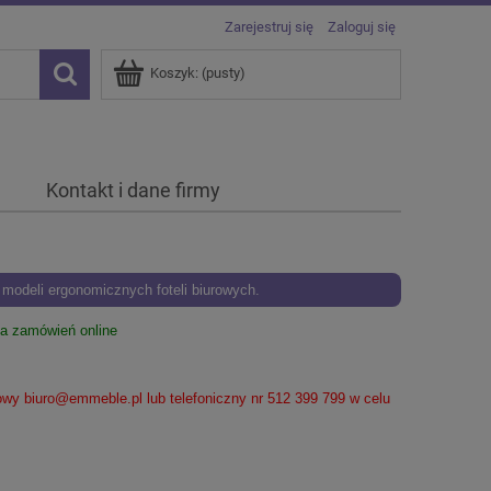
Zarejestruj się
Zaloguj się
Koszyk:
(pusty)
Kontakt i dane firmy
odeli ergonomicznych foteli biurowych.
ia zamówień online
lowy
biuro@emmeble.pl
lub telefoniczny nr 512 399 799 w celu