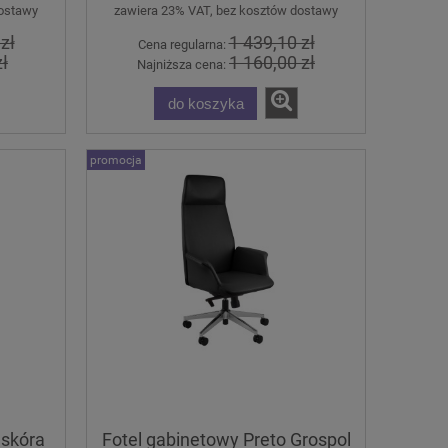
dostawy
zawiera 23% VAT, bez kosztów dostawy
zł
1 439,10 zł
Cena regularna:
ł
1 160,00 zł
Najniższa cena:
do koszyka
promocja
 skóra
Fotel gabinetowy Preto Grospol