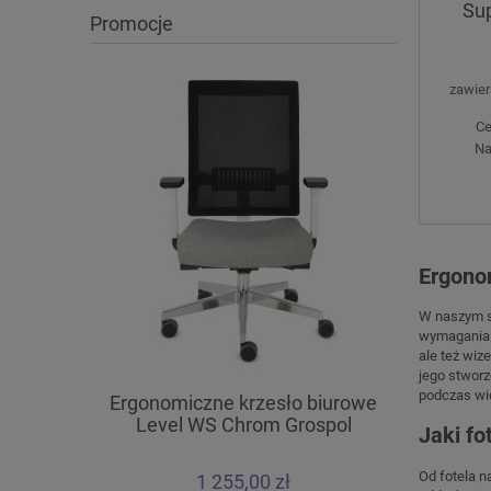
Sup
Promocje
zawier
Ce
Na
Ergono
W naszym sk
wymagania n
ale też wi
jego stworz
podczas wi
Ergonomiczne krzesło biurowe
Krzesło 
Level WS Chrom Grospol
ARM
Jaki fo
Od fotela n
1 255,00 zł