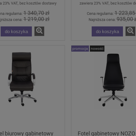
a 23% VAT, bez kosztów dostawy
zawiera 23% VAT, bez kosztów 
1 340,70 zł
1 223,85 
na regularna:
Cena regularna:
1 219,00 zł
935,00 z
jniższa cena:
Najniższa cena:
do koszyka
do koszyka
promocja
nowość
el biurowy gabinetowy
Fotel gabinetowy NOZO