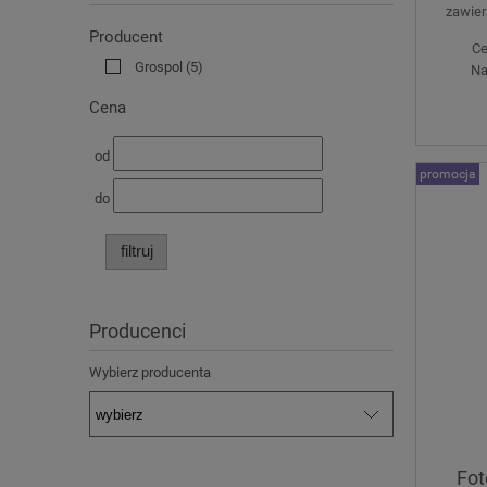
zawier
Producent
Ce
Grospol
(5)
Na
Cena
od
promocja
do
filtruj
Producenci
Wybierz producenta
Fot