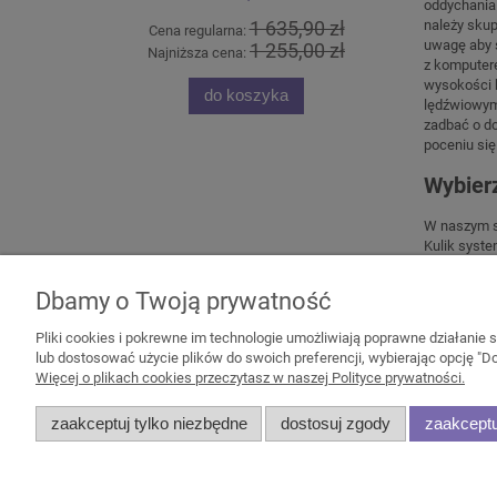
oddychania 
należy skup
1 635,90 zł
Cena regularna:
Cena
uwagę aby s
1 255,00 zł
Najniższa cena:
Najn
z komputere
wysokości b
do koszyka
lędźwiowym,
zadbać o do
poceniu si
Wybier
W naszym sk
Kulik syste
Dbamy o Twoją prywatność
Pliki cookies i pokrewne im technologie umożliwiają poprawne działanie
lub dostosować użycie plików do swoich preferencji, wybierając opcję "Do
Więcej o plikach cookies przeczytasz w naszej Polityce prywatności.
Pomoc
Moje konto
zaakceptuj tylko niezbędne
dostosuj zgody
zaakceptu
Zwroty i reklamacje
Twoje zamówienia
Regulamin
Ustawienia konta
Przechowalnia