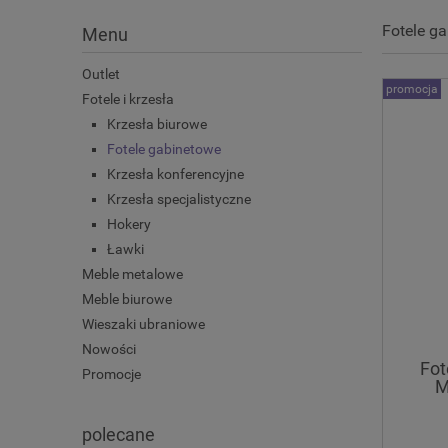
Fotele g
Menu
Outlet
promocja
Fotele i krzesła
Krzesła biurowe
Fotele gabinetowe
Krzesła konferencyjne
Krzesła specjalistyczne
Hokery
Ławki
Meble metalowe
Meble biurowe
Wieszaki ubraniowe
Nowości
Fot
Promocje
M
polecane