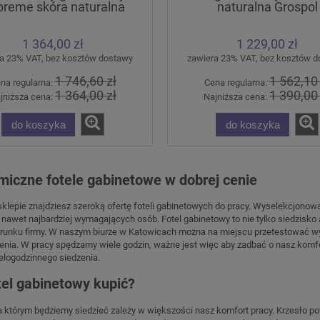
reme skóra naturalna
naturalna Grospol
GROSPOL
1 364,00 zł
1 229,00 zł
a 23% VAT, bez kosztów dostawy
zawiera 23% VAT, bez kosztów 
1 746,60 zł
1 562,10 
na regularna:
Cena regularna:
1 364,00 zł
1 390,00 
jniższa cena:
Najniższa cena:
do koszyka
do koszyka
miczne fotele gabinetowe w dobrej cenie
lepie znajdziesz szeroką ofertę foteli gabinetowych do pracy. Wyselekcjonow
awet najbardziej wymagających osób. Fotel gabinetowy to nie tylko siedzisko 
zerunku firmy. W naszym biurze w Katowicach można na miejscu przetestować w
enia. W pracy spędzamy wiele godzin, ważne jest więc aby zadbać o nasz komfort 
elogodzinnego siedzenia.
konferencyjne SET NET
Ergonomiczne krzesło biurowe 
 Chrome Grospol
5018 szary STEMA
tel gabinetowy kupić?
a którym będziemy siedzieć zależy w większości nasz komfort pracy. Krzesło p
693,00 zł
918,00 zł