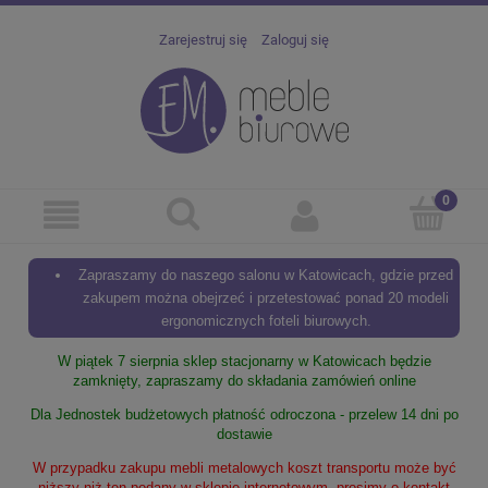
Zarejestruj się
Zaloguj się
Zapraszamy do naszego salonu w Katowicach, gdzie przed
zakupem można obejrzeć i przetestować ponad 20 modeli
ergonomicznych foteli biurowych.
W piątek 7 sierpnia sklep stacjonarny w Katowicach będzie
zamknięty, zapraszamy do składania zamówień online
Dla Jednostek budżetowych płatność odroczona - przelew 14 dni po
dostawie
W przypadku zakupu mebli metalowych koszt transportu może być
niższy niż ten podany w sklepie internetowym, prosimy o kontakt