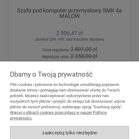
Szafa pod komputer przemysłowy SMK 4a
MALOW
2 506,47 zł
zawiera 23% VAT, bez kosztów dostawy
2 881,00 zł
Cena regularna:
2 358,00 zł
Najniższa cena:
do koszyka
Dbamy o Twoją prywatność
Pliki cookies i pokrewne im technologie umożliwiają poprawne
działanie strony i pomagają nam dostosować ofertę do Twoich
potrzeb. Możesz zaakceptować wykorzystanie przez nas
wszystkich tych plików i przejść do sklepu lub dostosować użycie
plików do swoich preferencji, wybierając opcję "Dostosuj zgody".
Pomoc
Więcej o plikach cookies przeczytasz w naszej Polityce
prywatności.
Moje konto
zaakceptuj tylko niezbędne