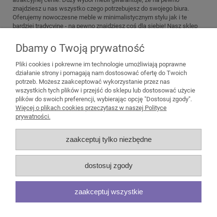
znajdziesz u nas wszystko czego potrzebujesz do swojego biura.
Oferujemy nowoczesne meble w minimalistycznym stylu jak i te
bardziej tradycyjne - na pewno znajdziesz coś dla siebie! Nasz sklep
oferuje bezpieczną dostawę na terenie całego kraju. Jeśli jednak
jesteś ze śląska: Chorzowa, Bytomia, Gliwic, Sosnowca, Rudy
Dbamy o Twoją prywatność
śląskiej, czy Mikołowa i wolisz zakupy stacjonarne - zapraszamy Cię
do naszego biura w Katowicach.
Pliki cookies i pokrewne im technologie umożliwiają poprawne
działanie strony i pomagają nam dostosować ofertę do Twoich
potrzeb. Możesz zaakceptować wykorzystanie przez nas
wszystkich tych plików i przejść do sklepu lub dostosować użycie
plików do swoich preferencji, wybierając opcję "Dostosuj zgody".
Pomoc
Więcej o plikach cookies przeczytasz w naszej Polityce
prywatności.
Moje konto
zaakceptuj tylko niezbędne
Płatności i dostawa
dostosuj zgody
Informacje
zaakceptuj wszystkie
O nas