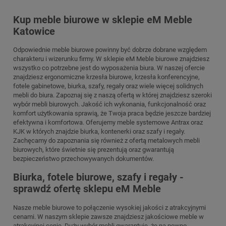
Kup meble biurowe w sklepie eM Meble
Katowice
Odpowiednie meble biurowe powinny być dobrze dobrane względem
charakteru i wizerunku firmy. W sklepie eM Meble biurowe znajdziesz
wszystko co potrzebne jest do wyposażenia biura. W naszej ofercie
znajdziesz ergonomiczne krzesła biurowe, krzesła konferencyjne,
fotele gabinetowe, biurka, szafy, regały oraz wiele więcej solidnych
mebli do biura. Zapoznaj się z naszą ofertą w której znajdziesz szeroki
wybór mebli biurowych. Jakość ich wykonania, funkcjonalność oraz
komfort użytkowania sprawią, że Twoja praca będzie jeszcze bardziej
efektywna i komfortowa. Oferujemy meble systemowe Antrax oraz
KJK w których znajdzie biurka, kontenerki oraz szafy i regały.
Zachęcamy do zapoznania się również z ofertą metalowych mebli
biurowych, które świetnie się prezentują oraz gwarantują
bezpieczeństwo przechowywanych dokumentów.
Biurka, fotele biurowe, szafy i regały -
sprawdź ofertę sklepu eM Meble
Nasze meble biurowe to połączenie wysokiej jakości z atrakcyjnymi
cenami. W naszym sklepie zawsze znajdziesz jakościowe meble w
atrakcyjnej cenie. Duży wybór mebli gwarantuje, że na pewno