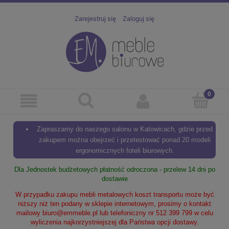
Zarejestruj się
Zaloguj się
Zapraszamy do naszego salonu w Katowicach, gdzie przed
zakupem można obejrzeć i przetestować ponad 20 modeli
ergonomicznych foteli biurowych.
Dla Jednostek budżetowych płatność odroczona - przelew 14 dni po
dostawie
W przypadku zakupu mebli metalowych koszt transportu może być
niższy niż ten podany w sklepie internetowym, prosimy o kontakt
mailowy
biuro@emmeble.pl
lub telefoniczny nr 512 399 799 w celu
wyliczenia najkorzystniejszej dla Państwa opcji dostawy.