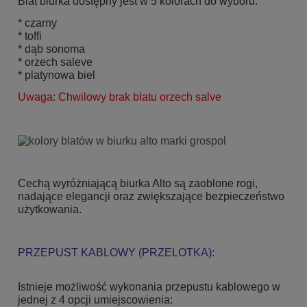
Blat biurka dostępny jest w 5 kolorach do wyboru:
* czarny
* toffi
* dąb sonoma
* orzech saleve
* platynowa biel
Uwaga: Chwilowy brak blatu orzech salve
Cechą wyróżniającą biurka Alto są zaoblone rogi,
nadające elegancji oraz zwiększające bezpieczeństwo
użytkowania.
PRZEPUST KABLOWY (PRZELOTKA):
Istnieje możliwość wykonania przepustu kablowego w
jednej z 4 opcji umiejscowienia: