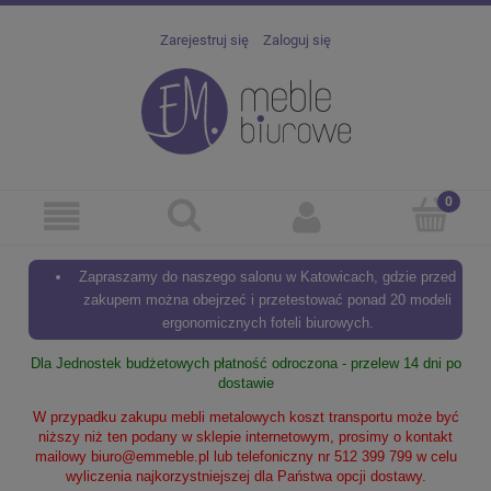
Zarejestruj się
Zaloguj się
Zapraszamy do naszego salonu w Katowicach, gdzie przed
zakupem można obejrzeć i przetestować ponad 20 modeli
ergonomicznych foteli biurowych.
Dla Jednostek budżetowych płatność odroczona - przelew 14 dni po
dostawie
W przypadku zakupu mebli metalowych koszt transportu może być
niższy niż ten podany w sklepie internetowym, prosimy o kontakt
mailowy
biuro@emmeble.pl
lub telefoniczny nr 512 399 799 w celu
wyliczenia najkorzystniejszej dla Państwa opcji dostawy.