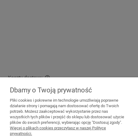
Koszty dostawy
Cena nie zawiera ewentualnych kosztów płatności
Dbamy o Twoją prywatność
Wysyłka kurierska GRATIS
0,00 zł
Pliki cookies i pokrewne im technologie umożliwiają poprawne
działanie strony i pomagają nam dostosować ofertę do Twoich
potrzeb. Możesz zaakceptować wykorzystanie przez nas
wszystkich tych plików i przejść do sklepu lub dostosować użycie
plików do swoich preferencji, wybierając opcję "Dostosuj zgody".
Pomoc
Więcej o plikach cookies przeczytasz w naszej Polityce
prywatności.