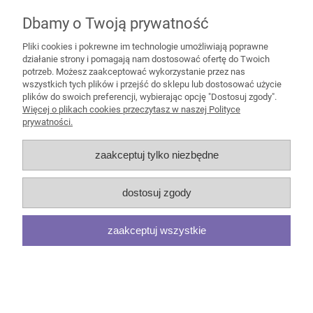
Seattle
- to strukturalna tkanina obiektowa producenta
Elastron, wyróżniająca się mięsistością, bardzo dobrymi
Dbamy o Twoją prywatność
parametrami technicznymi i łatwym czyszczeniem.
Pliki cookies i pokrewne im technologie umożliwiają poprawne
Gramatura 460 g/m2 (+/- 5%), odporność na ścieranie
działanie strony i pomagają nam dostosować ofertę do Twoich
(90 000 cykli Martindale’a), a także wysoka odporność
potrzeb. Możesz zaakceptować wykorzystanie przez nas
kolorów na światło 5 i pilling 4, to gwarancja trwałości.
wszystkich tych plików i przejść do sklepu lub dostosować użycie
plików do swoich preferencji, wybierając opcję "Dostosuj zgody".
Seattle bardzo dobrze układa się na fotelach i krzesłach
Więcej o plikach cookies przeczytasz w naszej Polityce
biurowych, a także fotelach czy sofach. Tkanina Seattle
prywatności.
polecana jest właścicielom zwierząt, dzięki jej
odporności na zadrapania i funkcji łatwego czyszczenia
zaakceptuj tylko niezbędne
samą wodą.
Kolekcja posiada certyfikat Oeko-Tex, co potwierdza jej
wysoką jakość i bezpieczeństwo użytkowania.
dostosuj zgody
zaakceptuj wszystkie