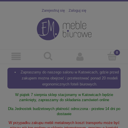
Zarejestruj się
Zaloguj się
Zapraszamy do naszego salonu w Katowicach, gdzie przed
zakupem można obejrzeć i przetestować ponad 20 modeli
ergonomicznych foteli biurowych.
W piątek 7 sierpnia sklep stacjonarny w Katowicach będzie
zamknięty, zapraszamy do składania zamówień online
Dla Jednostek budżetowych płatność odroczona - przelew 14 dni po
dostawie
W przypadku zakupu mebli metalowych koszt transportu może być
niższy niż ten podany w sklepie internetowym, prosimy o kontakt