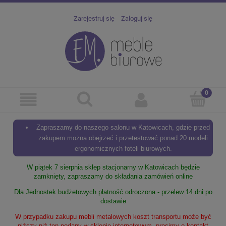
Zarejestruj się
Zaloguj się
Zapraszamy do naszego salonu w Katowicach, gdzie przed
zakupem można obejrzeć i przetestować ponad 20 modeli
ergonomicznych foteli biurowych.
W piątek 7 sierpnia sklep stacjonarny w Katowicach będzie
zamknięty, zapraszamy do składania zamówień online
Dla Jednostek budżetowych płatność odroczona - przelew 14 dni po
dostawie
W przypadku zakupu mebli metalowych koszt transportu może być
niższy niż ten podany w sklepie internetowym, prosimy o kontakt