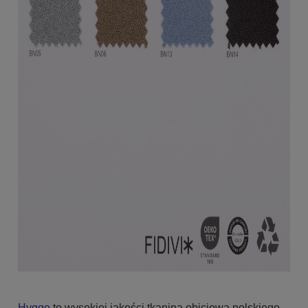
Hygge
to wysokiej jakości tkanina obiciowa polskiego