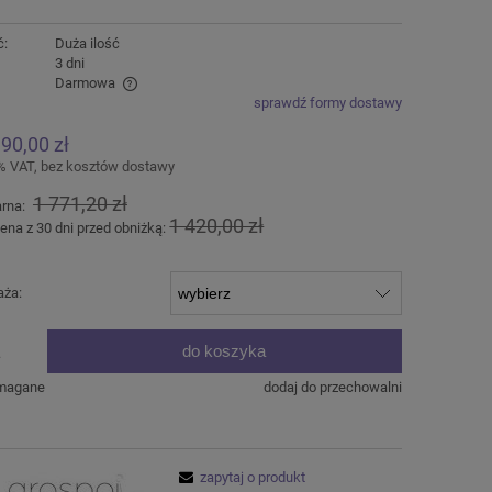
ć:
Duża ilość
:
3 dni
Darmowa
sprawdź formy dostawy
alnych kosztów
390,00 zł
% VAT, bez kosztów dostawy
1 771,20 zł
arna:
1 420,00 zł
ena z 30 dni przed obniżką:
aża:
do koszyka
.
ymagane
dodaj do przechowalni
zapytaj o produkt