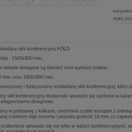
Kod produk
553E5_202
składany stół konferencyjny
FOLD
latu - 1500x900 mm.
 sklepie dostępne są również inne wymiary blatów:
0 mm. oraz 1800x900 mm.
owoczesny i funkcjonalny rozkładany stół konferencyjny, który 
ny stół konferencyjny doskonale sprawdzi się zarówno w salach
eleganckiemu designowi.
ny w podstawę z kółkami, umożliwia szybki transport z jednego
nej o kolorze dąb sonoma i posiada grubość 18 mm, co zapewni
 znakomicie sprawdzi się nie tylko w salach konferencyjnych, a
h, w szkołach czy biurach.