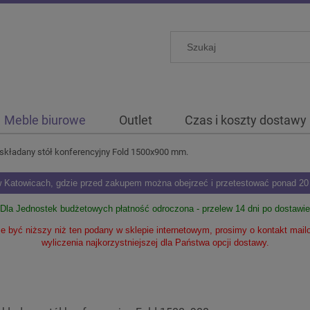
Meble biurowe
Outlet
Czas i koszty dostawy
 składany stół konferencyjny Fold 1500x900 mm.
Katowicach, gdzie przed zakupem można obejrzeć i przetestować ponad 20 m
Dla Jednostek budżetowych płatność odroczona - przelew 14 dni po dostawie
 być niższy niż ten podany w sklepie internetowym, prosimy o kontakt mai
wyliczenia najkorzystniejszej dla Państwa opcji dostawy.