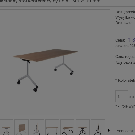
składany stół konferencyjny Fold 1500x900 mm.
Dostępnoś
Wysyłka w
Dostawa:
Cena nie zawiera ewentu
1 
Cena:
płatności
zawiera 23
Cena regul
Najniższa c
*
Kolor stel
szt
*
- Pole w
Producent: