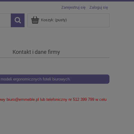
Zarejestruj się
Zaloguj się
Koszyk:
(pusty)
Kontakt i dane firmy
odeli ergonomicznych foteli biurowych.
lowy
biuro@emmeble.pl
lub telefoniczny nr 512 399 799 w celu