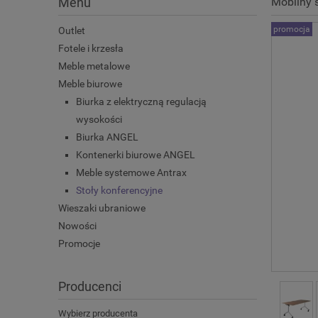
Menu
Mobilny 
promocja
Outlet
Fotele i krzesła
Meble metalowe
Meble biurowe
Biurka z elektryczną regulacją
wysokości
Biurka ANGEL
Kontenerki biurowe ANGEL
Meble systemowe Antrax
Stoły konferencyjne
Wieszaki ubraniowe
Nowości
Promocje
Producenci
Wybierz producenta