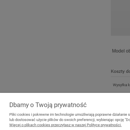
Model obj
Koszty 
Wysyłka k
Dbamy o Twoją prywatność
Pliki cookies i pokrewne im technologie umożliwiają poprawne działanie
lub dostosować użycie plików do swoich preferencji, wybierając opcję "Do
Więcej o plikach cookies przeczytasz w naszej Polityce prywatności.
Pomoc
Moje konto