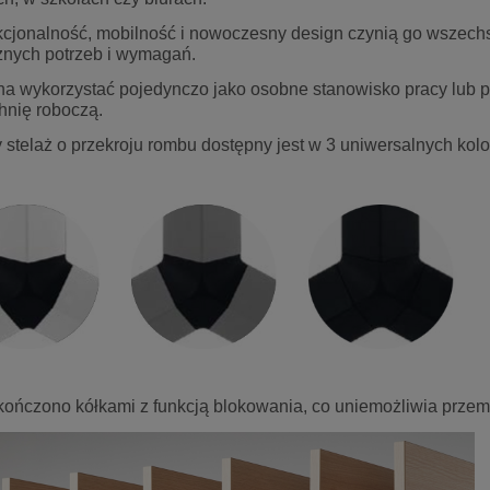
konferencyjne SET NET
Ergonomiczne krzesło biurowe 
kcjonalność, mobilność i nowoczesny design czynią go wszec
 Chrome Grospol
5018 szary STEMA
óżnych potrzeb i wymagań.
na wykorzystać pojedynczo jako osobne stanowisko pracy lub 
693,00 zł
918,00 zł
hnię roboczą.
897,90 zł
1 081,17 zł
 regularna:
Cena regularna:
stelaż o przekroju rombu dostępny jest w 3 uniwersalnych kolorac
693,72 zł
973,00 zł
iższa cena:
Najniższa cena:
do koszyka
do koszyka
ończono kółkami z funkcją blokowania, co uniemożliwia przemie