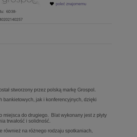
poleć znajomemu
tu:
6D38-
40202140257
został stworzony przez polską markę Grospol.
 bankietowych, jak i konferencyjnych, dzięki
 miejsca do drugiego. Blat wykonany jest z płyty
a trwałość i solidność.
le również na różnego rodzaju spotkaniach,