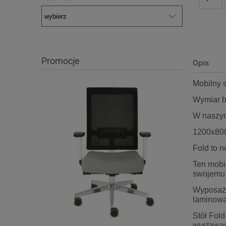
Promocje
Opis
Mobilny 
Wymiar b
W naszym
1200x80
Fold to n
Ten mobil
swojemu 
Wyposażo
laminowa
Stół Fold
wystawac