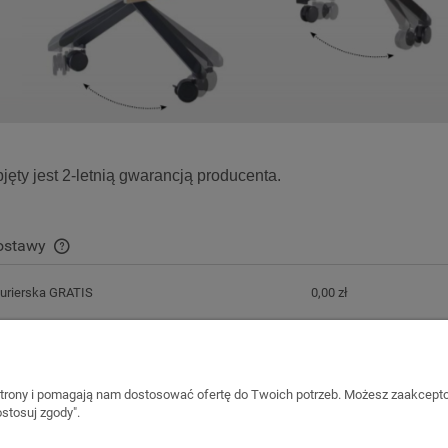
ęty jest 2-letnią gwarancją producenta.
dostawy
urierska GRATIS
0,00 zł
Cena nie zawiera ewentualnych kosztów
płatności
 strony i pomagają nam dostosować ofertę do Twoich potrzeb. Możesz zaakcepto
stosuj zgody".
Płatności i dostawa
Informacje