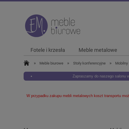
Fotele i krzesła
Meble metalowe
»
»
»
Meble biurowe
Stoły konferencyjne
Mobilny
Zapraszamy do naszego salonu w 
W przypadku zakupu mebli metalowych koszt transportu może