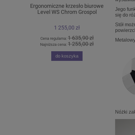
Ergonomiczne krzesło biurowe
Krzesło 
Jego fun
Level WS Chrom Grospol
ARM
się do r
Stół moż
1 255,00 zł
powierzc
1 635,90 zł
Cena regularna:
Cena
Metalowy 
1 255,00 zł
Najniższa cena:
Najn
do koszyka
Nóżki zak