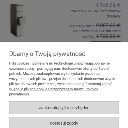
1 746,09 zł
zawiera 23% VAT, bez kosztów
dostawy
2 007,00 zł
Cena regularna:
Najniższa cena z 30 dni przed
1 720,00 zł
obniżką:
do koszyka
Dbamy o Twoją prywatność
Pliki cookies i pokrewne im technologie umożliwiają poprawne
działanie strony i pomagają nam dostosować ofertę do Twoich
potrzeb. Możesz zaakceptować wykorzystanie przez nas
wszystkich tych plików i przejść do sklepu lub dostosować użycie
plików do swoich preferencji, wybierając opcję "Dostosuj zgody".
Pomoc
Więcej o plikach cookies przeczytasz w naszej Polityce
prywatności.
Moje konto
zaakceptuj tylko niezbędne
Płatności i dostawa
dostosuj zgody