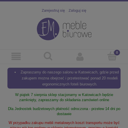
Zarejestruj się
Zaloguj się
Zapraszamy do naszego salonu w Katowicach, gdzie przed
zakupem można obejrzeć i przetestować ponad 20 modeli
ergonomicznych foteli biurowych.
W piątek 7 sierpnia sklep stacjonarny w Katowicach będzie
zamknięty, zapraszamy do składania zamówień online
Dla Jednostek budżetowych płatność odroczona - przelew 14 dni po
dostawie
W przypadku zakupu mebli metalowych koszt transportu może być
niższy niż ten podany w sklepie internetowym, prosimy o kontakt