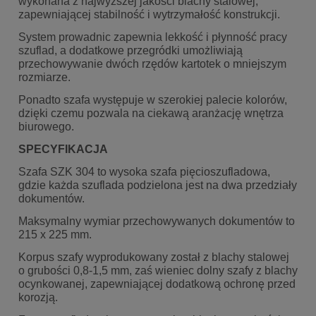
wykonana z najwyższej jakości blachy stalowej,
zapewniającej stabilność i wytrzymałość konstrukcji.
System prowadnic zapewnia lekkość i płynność pracy
szuflad, a dodatkowe przegródki umożliwiają
przechowywanie dwóch rzędów kartotek o mniejszym
rozmiarze.
Ponadto szafa występuje w szerokiej palecie kolorów,
dzięki czemu pozwala na ciekawą aranżację wnętrza
biurowego.
SPECYFIKACJA
Szafa SZK 304 to wysoka szafa pięcioszufladowa,
gdzie każda szuflada podzielona jest na dwa przedziały
dokumentów.
Maksymalny wymiar przechowywanych dokumentów to
215 x 225 mm.
Korpus szafy wyprodukowany został z blachy stalowej
o grubości 0,8-1,5 mm, zaś wieniec dolny szafy z blachy
ocynkowanej, zapewniającej dodatkową ochronę przed
korozją.