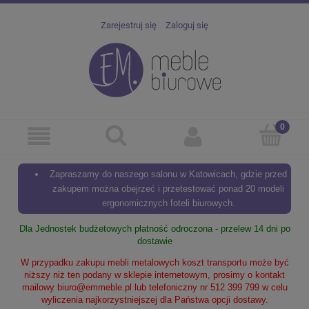
Zarejestruj się
Zaloguj się
Zapraszamy do naszego salonu w Katowicach, gdzie przed
zakupem można obejrzeć i przetestować ponad 20 modeli
ergonomicznych foteli biurowych.
Dla Jednostek budżetowych płatność odroczona - przelew 14 dni po
dostawie
W przypadku zakupu mebli metalowych koszt transportu może być
niższy niż ten podany w sklepie internetowym, prosimy o kontakt
mailowy
biuro@emmeble.pl
lub telefoniczny nr 512 399 799 w celu
wyliczenia najkorzystniejszej dla Państwa opcji dostawy.