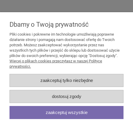
Dbamy o Twoją prywatność
Ten produkt jest niedostępny.
Pliki cookies i pokrewne im technologie umożliwiają poprawne
działanie strony i pomagają nam dostosować ofertę do Twoich
potrzeb. Możesz zaakceptować wykorzystanie przez nas
wszystkich tych plików i przejść do sklepu lub dostosować użycie
plików do swoich preferencji, wybierając opcję "Dostosuj zgody".
Pomoc
Więcej o plikach cookies przeczytasz w naszej Polityce
prywatności.
Moje konto
zaakceptuj tylko niezbędne
Płatności i dostawa
dostosuj zgody
Informacje
zaakceptuj wszystkie
O nas