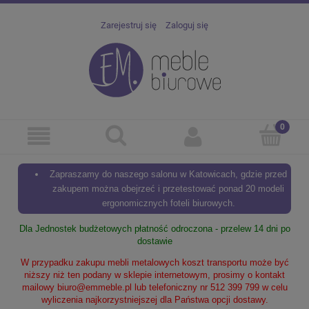
Zarejestruj się
Zaloguj się
Zapraszamy do naszego salonu w Katowicach, gdzie przed
zakupem można obejrzeć i przetestować ponad 20 modeli
ergonomicznych foteli biurowych.
Dla Jednostek budżetowych płatność odroczona - przelew 14 dni po
dostawie
W przypadku zakupu mebli metalowych koszt transportu może być
niższy niż ten podany w sklepie internetowym, prosimy o kontakt
mailowy
biuro@emmeble.pl
lub telefoniczny nr 512 399 799 w celu
wyliczenia najkorzystniejszej dla Państwa opcji dostawy.