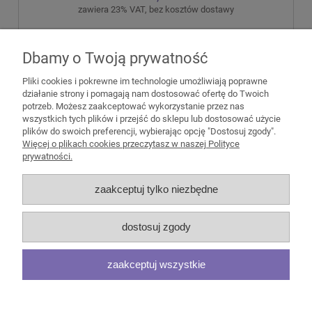
zawiera 23% VAT, bez kosztów dostawy
do koszyka
Dbamy o Twoją prywatność
Pliki cookies i pokrewne im technologie umożliwiają poprawne
działanie strony i pomagają nam dostosować ofertę do Twoich
potrzeb. Możesz zaakceptować wykorzystanie przez nas
wszystkich tych plików i przejść do sklepu lub dostosować użycie
plików do swoich preferencji, wybierając opcję "Dostosuj zgody".
Pomoc
Więcej o plikach cookies przeczytasz w naszej Polityce
prywatności.
Moje konto
zaakceptuj tylko niezbędne
Płatności i dostawa
dostosuj zgody
Informacje
zaakceptuj wszystkie
O nas