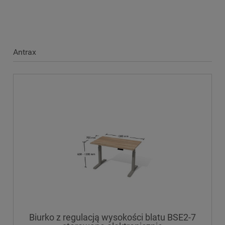
Antrax
Biurko z regulacją wysokości blatu BSE2-7