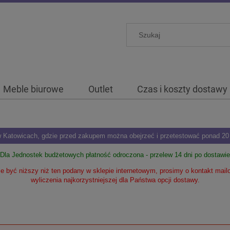
Meble biurowe
Outlet
Czas i koszty dostawy
Katowicach, gdzie przed zakupem można obejrzeć i przetestować ponad 20 m
Dla Jednostek budżetowych płatność odroczona - przelew 14 dni po dostawie
 być niższy niż ten podany w sklepie internetowym, prosimy o kontakt mai
wyliczenia najkorzystniejszej dla Państwa opcji dostawy.