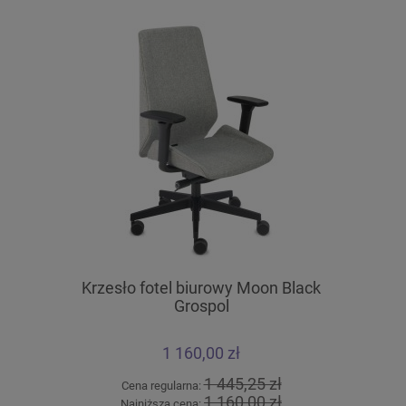
Krzesło fotel biurowy Moon Black
Krzesło k
Grospol
1 160,00 zł
1 445,25 zł
Cena regularna:
Cena
1 160,00 zł
Najniższa cena:
Najn