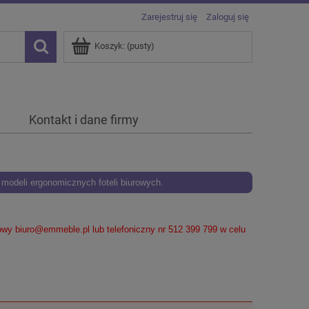
Zarejestruj się
Zaloguj się
Koszyk:
(pusty)
Kontakt i dane firmy
odeli ergonomicznych foteli biurowych.
lowy
biuro@emmeble.pl
lub telefoniczny nr 512 399 799 w celu