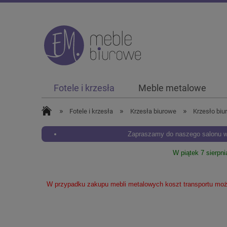
Fotele i krzesła
Meble metalowe
»
»
»
Fotele i krzesła
Krzesła biurowe
Krzesło bi
Zapraszamy do naszego salonu w 
W piątek 7 sierpn
W przypadku zakupu mebli metalowych koszt transportu może