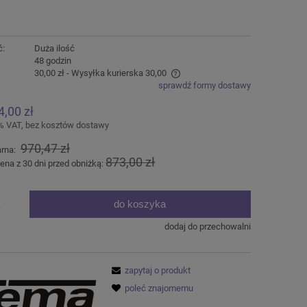
ć:
Duża ilość
:
48 godzin
30,00 zł
- Wysyłka kurierska 30,00
sprawdź formy dostawy
ena nie zawiera ewentualnych kosztów
4,00 zł
łatności
% VAT, bez kosztów dostawy
970,47 zł
arna:
873,00 zł
ena z 30 dni przed obniżką:
do koszyka
.
dodaj do przechowalni
zapytaj o produkt
poleć znajomemu