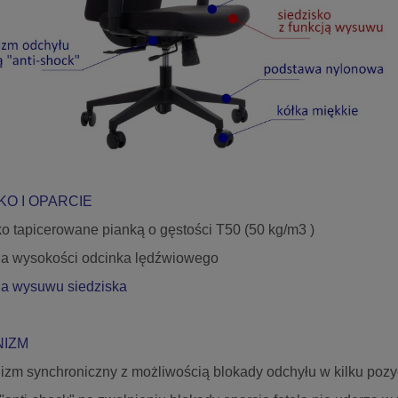
onferencyjne SET V Net
Krzesło biurowe ZN-805-C tkan
 Chrome Grospol
30 STEMA
792,00 zł
877,00 zł
1 057,80 zł
1 031,97 zł
regularna:
Cena regularna:
792,12 zł
928,00 zł
iższa cena:
Najniższa cena:
do koszyka
do koszyka
KO I OPARCIE
ko tapicerowane pianką o gęstości T50 (50 kg/m3 )
cja wysokości odcinka lędźwiowego
cja wysuwu siedziska
IZM
zm synchroniczny z możliwością blokady odchyłu w kilku pozy