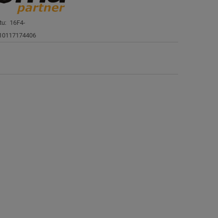
tu:
16F4-
10117174406