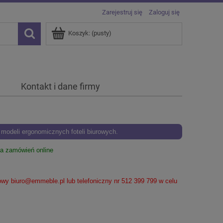
Zarejestruj się
Zaloguj się
Koszyk:
(pusty)
Kontakt i dane firmy
odeli ergonomicznych foteli biurowych.
ia zamówień online
lowy
biuro@emmeble.pl
lub telefoniczny nr 512 399 799 w celu