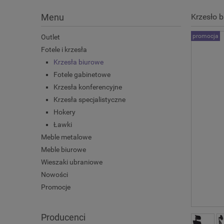
Menu
Krzesło 
promocja
Outlet
Fotele i krzesła
Krzesła biurowe
Fotele gabinetowe
Krzesła konferencyjne
Krzesła specjalistyczne
Hokery
Ławki
Meble metalowe
Meble biurowe
Wieszaki ubraniowe
Nowości
Promocje
Producenci