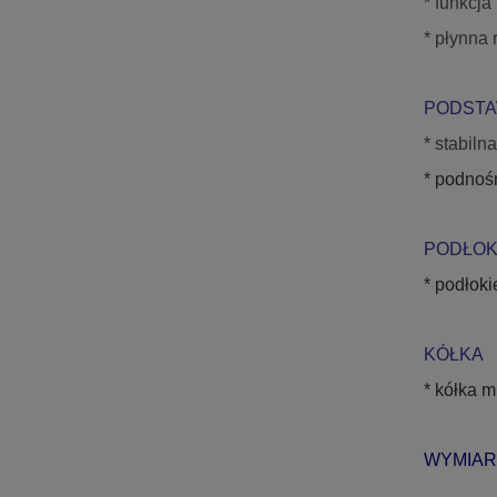
* funkcja
* płynna 
PODSTA
* stabil
* podnośn
PODŁOK
* podłok
KÓŁKA
* kółka 
WYMIAR