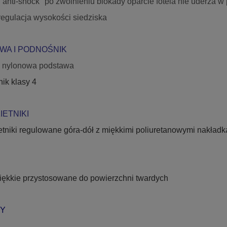
 "anti-shock" po zwolnieniu blokady oparcie fotela nie uderza w
regulacja wysokości siedziska
WA I PODNOŚNIK
na nylonowa podstawa
ik klasy 4
IETNIKI
ietniki regulowane góra-dół z miękkimi poliuretanowymi nakład
miękkie przystosowane do powierzchni twardych
Y