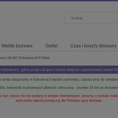
Meble biurowe
Outlet
Czas i koszty dostawy
urowe ZN-807-B tkanina 30 STEMA
Katowicach, gdzie przed zakupem można obejrzeć i przetestować ponad 20 m
ia sklep stacjonarny w Katowicach będzie zamknięty, zapraszamy do składan
Dla Jednostek budżetowych płatność odroczona - przelew 14 dni po dostawie
 być niższy niż ten podany w sklepie internetowym, prosimy o kontakt mai
wyliczenia najkorzystniejszej dla Państwa opcji dostawy.