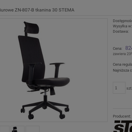
biurowe ZN-807-B tkanina 30 STEMA
Dostępnoś
Wysyłka w
Dostawa:
C
82
Cena:
p
zawiera 23
Cena regul
Najniższa c
szt
Producent: