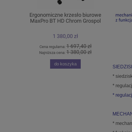
Ergonomiczne krzesło biurowe
Krzesło k
MaxPro BT HD Chrom Grospol
Arm
1 380,00 zł
1 697,40 zł
Cena regularna:
Cena 
1 380,00 zł
Najniższa cena:
Najn
do koszyka
SIEDZIS
* siedzis
* regula
* regula
MECHAN
*
mechani