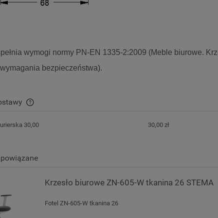
spełnia wymogi normy PN-EN 1335-2:2009 (Meble biurowe. Krze
 wymagania bezpieczeństwa).
dostawy
urierska 30,00
30,00 zł
Cena nie zawiera ewentualnych kosztów
płatności
 powiązane
Krzesło biurowe ZN-605-W tkanina 26 STEMA
Fotel ZN-605-W tkanina 26