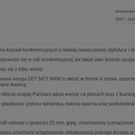
Kod produk
56971_202
inia krzeseł konferencyjnych o lekkiej nowoczesnej stylistyce i d
sprawdzi się w sali konferencyjnej ale także jako krzesło uzupe
da się z kilku wersji.
wana wersja SET NET ARM to stelaż w formie 4 nóżek, oparcie 
wane tkaniną.
ofercie znajdą Państwo także wersje na płozach oraz z tkaniną
plastikowe (osłona siedziska, osłona oparcia oraz podłokietnik
ofil stalowy o grubości 25 mm, gięty, chromowany (oznaczenie
telaża umożliwia sztaplowanie (składowania jednego krzesła w k