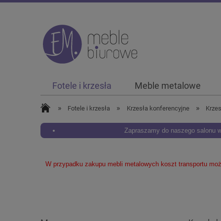
Fotele i krzesła
Meble metalowe
»
»
»
Fotele i krzesła
Krzesła konferencyjne
Krze
Zapraszamy do naszego salonu w 
W przypadku zakupu mebli metalowych koszt transportu może