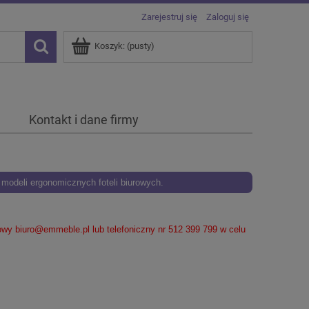
Zarejestruj się
Zaloguj się
Koszyk:
(pusty)
Kontakt i dane firmy
odeli ergonomicznych foteli biurowych.
lowy
biuro@emmeble.pl
lub telefoniczny nr 512 399 799 w celu