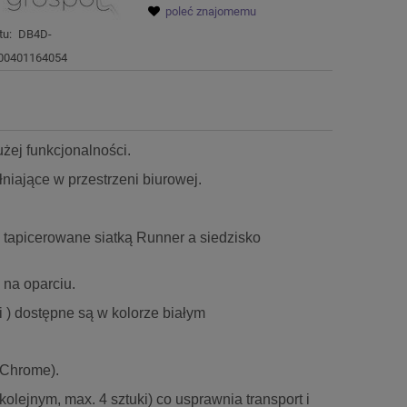
poleć znajomemu
tu:
DB4D-
00401164054
użej funkcjonalności.
łniające w przestrzeni biurowej.
tapicerowane siatką Runner a siedzisko
 na oparciu.
i ) dostępne są w kolorze białym
 Chrome).
olejnym, max. 4 sztuki) co usprawnia transport i