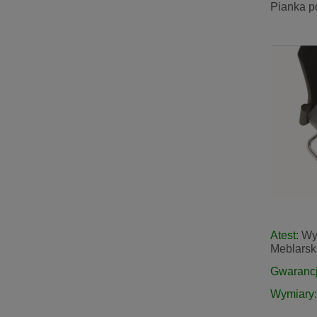
Pianka p
Atest:
Wyt
Meblarsk
Gwarancj
Wymiary: