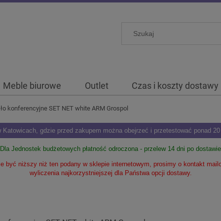
Meble biurowe
Outlet
Czas i koszty dostawy
sło konferencyjne SET NET white ARM Grospol
Katowicach, gdzie przed zakupem można obejrzeć i przetestować ponad 20 m
Dla Jednostek budżetowych płatność odroczona - przelew 14 dni po dostawie
 być niższy niż ten podany w sklepie internetowym, prosimy o kontakt mai
wyliczenia najkorzystniejszej dla Państwa opcji dostawy.