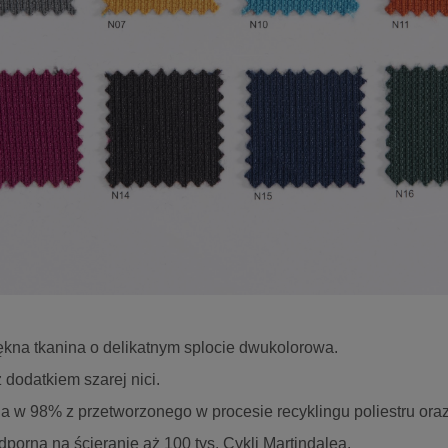
ękna tkanina o delikatnym splocie dwukolorowa.
dodatkiem szarej nici.
 w 98% z przetworzonego w procesie recyklingu poliestru oraz 
porna na ścieranie aż 100 tys. Cykli Martindalea.