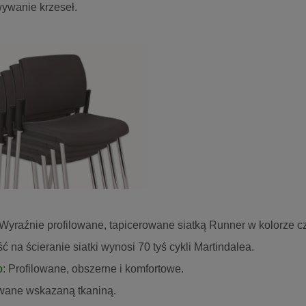
ywanie krzeseł.
onferencyjne SET V Net
Ergonomiczne krzesło biurowe 
hrome Grospol
5038 czarny STEMA
723,00 zł
898,00 zł
959,40 zł
1 056,57 zł
 regularna:
Cena regularna:
723,24 zł
950,00 zł
iższa cena:
Najniższa cena:
do koszyka
do koszyka
Wyraźnie profilowane, tapicerowane siatką Runner w kolorze c
 na ścieranie siatki wynosi 70 tyś cykli Martindalea.
o:
Profilowane, obszerne i komfortowe.
wane wskazaną tkaniną.