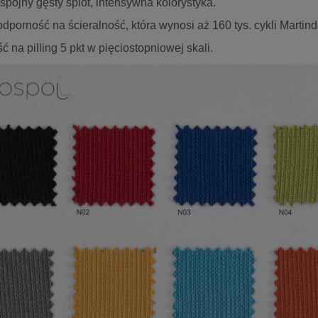
pójny gęsty splot, intensywna kolorystyka.
porność na ścieralność, która wynosi aż 160 tys. cykli Martind
 na pilling 5 pkt w pięciostopniowej skali.