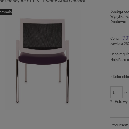
konferencyjne SET NET white ARM Grospol
Dostępnoś
nowość
Wysyłka w
Dostawa:
Cena nie zawiera ewentu
70
Cena:
płatności
zawiera 23
Cena regul
Najniższa c
*
Kolor obic
szt
*
- Pole w
Producent: