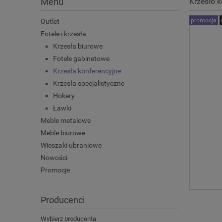
Menu
Krzesło 
promocja
Outlet
Fotele i krzesła
Krzesła biurowe
Fotele gabinetowe
Krzesła konferencyjne
Krzesła specjalistyczne
Hokery
Ławki
Meble metalowe
Meble biurowe
Wieszaki ubraniowe
Nowości
Promocje
Producenci
Wybierz producenta