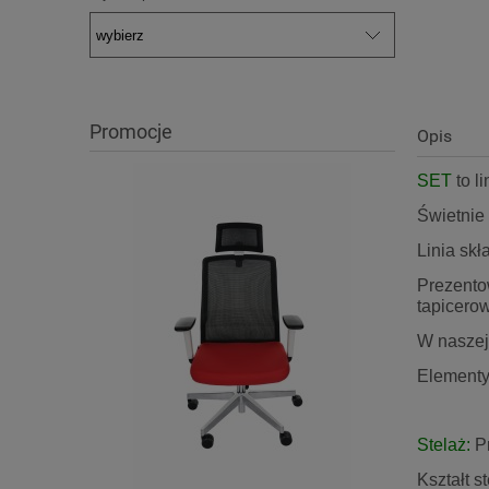
Promocje
Opis
SET
to l
Świetnie 
Linia skła
Prezento
tapicero
W naszej 
Elementy 
Stelaż:
Pr
Kształt s