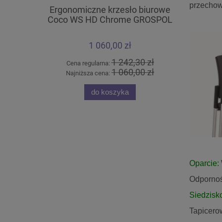
przechow
Ergonomiczne krzesło biurowe
Krzesło k
Coco WS HD Chrome GROSPOL
C
1 060,00 zł
1 242,30 zł
Cena regularna:
Cena
1 060,00 zł
Najniższa cena:
Najn
do koszyka
Oparcie:
Odporność
Siedzisk
Tapicero