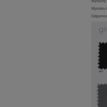
Wyraźny s
Wysoka od
Odporność