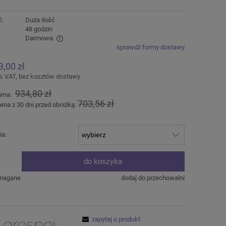
ć:
Duża ilość
:
48 godzin
Darmowa
sprawdź formy dostawy
alnych kosztów
3,00 zł
% VAT, bez kosztów dostawy
934,80 zł
arna:
703,56 zł
ena z 30 dni przed obniżką:
ia:
do koszyka
.
ymagane
dodaj do przechowalni
zapytaj o produkt