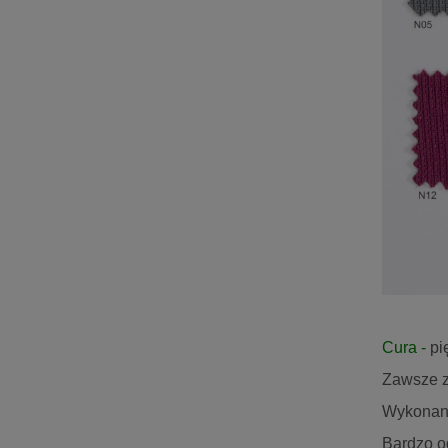
Cura -
pi
Zawsze z 
Wykonana
Bardzo od