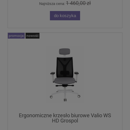
1 460,00 zł
Najniższa cena:
do koszyka
promocja
nowość
Ergonomiczne krzesło biurowe Valio WS
HD Grospol