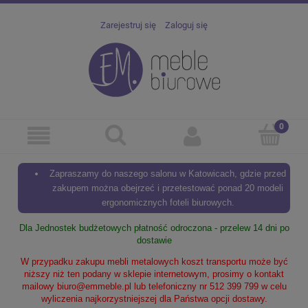
Zarejestruj się
Zaloguj się
Zapraszamy do naszego salonu w Katowicach, gdzie przed
zakupem można obejrzeć i przetestować ponad 20 modeli
ergonomicznych foteli biurowych.
Dla Jednostek budżetowych płatność odroczona - przelew 14 dni po
dostawie
W przypadku zakupu mebli metalowych koszt transportu może być
niższy niż ten podany w sklepie internetowym, prosimy o kontakt
mailowy
biuro@emmeble.pl
lub telefoniczny nr 512 399 799 w celu
wyliczenia najkorzystniejszej dla Państwa opcji dostawy.