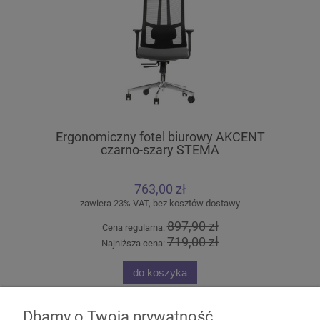
Ergonomiczny fotel biurowy AKCENT
czarno-szary STEMA
763,00 zł
zawiera 23% VAT, bez kosztów dostawy
897,90 zł
Cena regularna:
719,00 zł
Najniższa cena:
do koszyka
Dbamy o Twoją prywatność