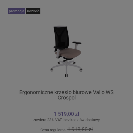
promocja
nowość
Ergonomiczne krzesło biurowe Valio WS
Grospol
1 519,00 zł
zawiera 23% VAT, bez kosztów dostawy
1 918,80 zł
Cena regularna: