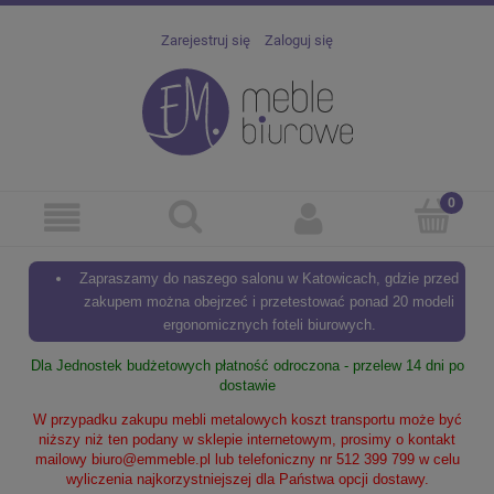
Zarejestruj się
Zaloguj się
Zapraszamy do naszego salonu w Katowicach, gdzie przed
zakupem można obejrzeć i przetestować ponad 20 modeli
ergonomicznych foteli biurowych.
Dla Jednostek budżetowych płatność odroczona - przelew 14 dni po
dostawie
W przypadku zakupu mebli metalowych koszt transportu może być
niższy niż ten podany w sklepie internetowym, prosimy o kontakt
mailowy
biuro@emmeble.pl
lub telefoniczny nr 512 399 799 w celu
wyliczenia najkorzystniejszej dla Państwa opcji dostawy.