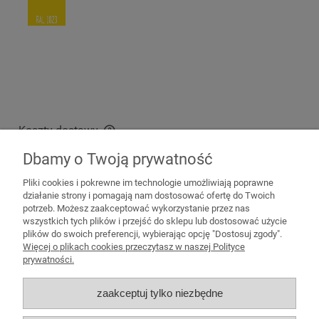
Koszty dostawy
Cena nie zawiera ewentualnych kosztów płatności
Dbamy o Twoją prywatność
Wysyłka kurierska paleta
200,00 zł
Pliki cookies i pokrewne im technologie umożliwiają poprawne
działanie strony i pomagają nam dostosować ofertę do Twoich
potrzeb. Możesz zaakceptować wykorzystanie przez nas
wszystkich tych plików i przejść do sklepu lub dostosować użycie
plików do swoich preferencji, wybierając opcję "Dostosuj zgody".
Pomoc
Więcej o plikach cookies przeczytasz w naszej Polityce
prywatności.
Moje konto
zaakceptuj tylko niezbędne
Płatności i dostawa