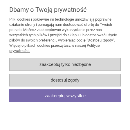
Grospol
Dbamy o Twoją prywatność
1 500,00 zł
zawiera 23% VAT, bez kosztów
Pliki cookies i pokrewne im technologie umożliwiają poprawne
dostawy
działanie strony i pomagają nam dostosować ofertę do Twoich
1 808,10 zł
potrzeb. Możesz zaakceptować wykorzystanie przez nas
Cena regularna:
wszystkich tych plików i przejść do sklepu lub dostosować użycie
Najniższa cena z 30 dni przed
1 500,00 zł
plików do swoich preferencji, wybierając opcję "Dostosuj zgody".
obniżką:
Więcej o plikach cookies przeczytasz w naszej Polityce
do koszyka
prywatności.
zaakceptuj tylko niezbędne
Ergonomiczne krzesło biurowe MaxPro WT HD White
dostosuj zgody
Grospol
zaakceptuj wszystkie
1 360,00 zł
zawiera 23% VAT, bez kosztów
dostawy
1 697,40 zł
Cena regularna:
Najniższa cena z 30 dni przed
1 360,00 zł
obniżką: