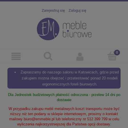
Zarejestruj się
Zaloguj się
Zapraszamy do naszego salonu w Katowicach, gdzie przed
zakupem można obejrzeć i przetestować ponad 20 modeli
ergonomicznych foteli biurowych.
Dla Jednostek budżetowych płatność odroczona - przelew 14 dni po
dostawie
W przypadku zakupu mebli metalowych koszt transportu może być
niższy niż ten podany w sklepie internetowym, prosimy o kontakt
mailowy
biuro@emmeble.pl
lub telefoniczny nr 512 399 799 w celu
wyliczenia najkorzystniejszej dla Państwa opcji dostawy.