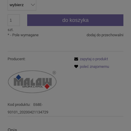
do koszyka
szt.
*
- Pole wymagane
dodaj do przechowalni
Producent:
zapytaj o produkt
poleć znajomemu
Kod produktu:
E68E-
93101_20200421134729
Opis