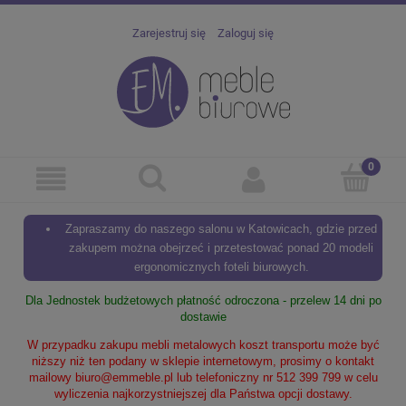
Zarejestruj się
Zaloguj się
Zapraszamy do naszego salonu w Katowicach, gdzie przed
zakupem można obejrzeć i przetestować ponad 20 modeli
ergonomicznych foteli biurowych.
Dla Jednostek budżetowych płatność odroczona - przelew 14 dni po
dostawie
W przypadku zakupu mebli metalowych koszt transportu może być
niższy niż ten podany w sklepie internetowym, prosimy o kontakt
mailowy
biuro@emmeble.pl
lub telefoniczny nr 512 399 799 w celu
wyliczenia najkorzystniejszej dla Państwa opcji dostawy.