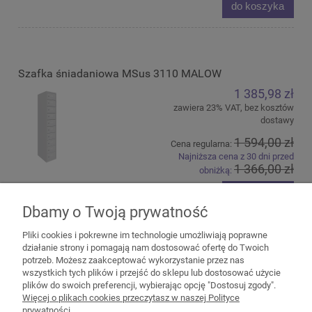
do koszyka
Szafka śniadaniowa MSus 3110 MALOW
1 385,98 zł
zawiera 23% VAT, bez kosztów
dostawy
1 594,00 zł
Cena regularna:
Najniższa cena z 30 dni przed
1 366,00 zł
obniżką:
do koszyka
Dbamy o Twoją prywatność
Pliki cookies i pokrewne im technologie umożliwiają poprawne
działanie strony i pomagają nam dostosować ofertę do Twoich
potrzeb. Możesz zaakceptować wykorzystanie przez nas
wszystkich tych plików i przejść do sklepu lub dostosować użycie
plików do swoich preferencji, wybierając opcję "Dostosuj zgody".
Pomoc
Więcej o plikach cookies przeczytasz w naszej Polityce
prywatności.