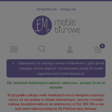
Zarejestruj się
Zaloguj się
Zapraszamy do naszego salonu w Katowicach, gdzie przed
zakupem można obejrzeć i przetestować ponad 20 modeli
ergonomicznych foteli biurowych.
Dla Jednostek budżetowych płatność odroczona - przelew 14 dni po
dostawie
W przypadku zakupu mebli metalowych koszt transportu może być
niższy niż ten podany w sklepie internetowym, prosimy o kontakt
mailowy
biuro@emmeble.pl
lub telefoniczny nr 512 399 799 w celu
wyliczenia najkorzystniejszej dla Państwa opcji dostawy.