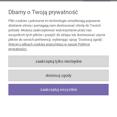
do koszyka
Dbamy o Twoją prywatność
Pliki cookies i pokrewne im technologie umożliwiają poprawne
działanie strony i pomagają nam dostosować ofertę do Twoich
potrzeb. Możesz zaakceptować wykorzystanie przez nas
wszystkich tych plików i przejść do sklepu lub dostosować użycie
plików do swoich preferencji, wybierając opcję "Dostosuj zgody".
Pomoc
Więcej o plikach cookies przeczytasz w naszej Polityce
prywatności.
Moje konto
zaakceptuj tylko niezbędne
Płatności i dostawa
dostosuj zgody
Informacje
zaakceptuj wszystkie
O nas
pokaż pełną wersję strony
Sklep internetowy Shoper.pl