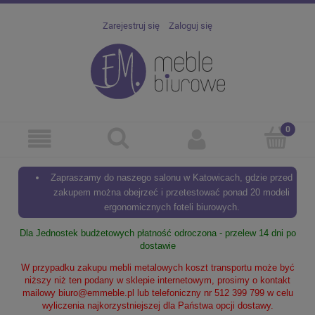
Zarejestruj się
Zaloguj się
Zapraszamy do naszego salonu w Katowicach, gdzie przed
zakupem można obejrzeć i przetestować ponad 20 modeli
ergonomicznych foteli biurowych.
Dla Jednostek budżetowych płatność odroczona - przelew 14 dni po
dostawie
W przypadku zakupu mebli metalowych koszt transportu może być
niższy niż ten podany w sklepie internetowym, prosimy o kontakt
mailowy
biuro@emmeble.pl
lub telefoniczny nr 512 399 799 w celu
wyliczenia najkorzystniejszej dla Państwa opcji dostawy.