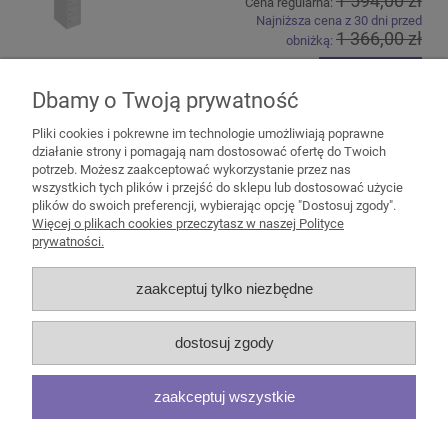
1 594,00 zł
Cena regularna:
Najniższa cena z 30 dni przed
1 366,00 zł
obniżką:
do koszyka
Dbamy o Twoją prywatność
Pliki cookies i pokrewne im technologie umożliwiają poprawne
działanie strony i pomagają nam dostosować ofertę do Twoich
potrzeb. Możesz zaakceptować wykorzystanie przez nas
wszystkich tych plików i przejść do sklepu lub dostosować użycie
plików do swoich preferencji, wybierając opcję "Dostosuj zgody".
Pomoc
Więcej o plikach cookies przeczytasz w naszej Polityce
prywatności.
Moje konto
zaakceptuj tylko niezbędne
Płatności i dostawa
dostosuj zgody
Informacje
zaakceptuj wszystkie
O nas